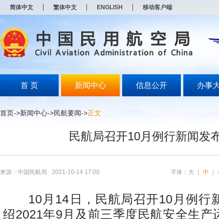
新
简体中文
繁体中文
ENGLISH
移动客户端
窗
口
打
开
无
障
碍
说
明
首 页
新闻中心
信息公开
办事
页
面,
按
首页
->
新闻中心
->
民航要闻
->
正文
Alt
加
民航局召开10月例行新闻发
波
浪
键
打
开
来源：中国民航局
2021-10-14 17:00
字体：
大
｜
中
｜
导
盲
模
10月14日，民航局召开10月例行
式
绍2021年9月及前三季度民航安全生