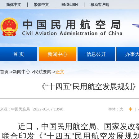
新
简体中文
繁体中文
ENGLISH
移动客户端
窗
口
打
开
无
障
碍
说
明
首 页
新闻中心
信息公开
办事
页
面,
按
首页
->
新闻中心
->
民航要闻
->
正文
Alt
加
《“十四五”民用航空发展规划
波
浪
键
打
开
来源：中国民航局
2022-01-07 13:46
字体：
大
｜
中
｜
导
盲
模
近日，中国民用航空局、国家发改
式
联合印发《“十四五”民用航空发展规