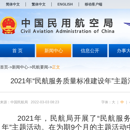
新
简体中文
繁体中文
ENGLISH
移动客户端
窗
口
打
开
无
障
碍
说
明
首 页
新闻中心
信息公开
办事
页
面,
按
首页
->
新闻中心
->
民航要闻
->
正文
Alt
加
2021年“民航服务质量标准建设年”主
波
浪
键
打
开
来源：中国民航局
2022-03-03 08:23
字体：
大
｜
中
｜
导
盲
模
2021年，民航局开展了“民航服
式
年”主题活动。在为期9个月的主题活动