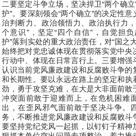
二要坚定斗争立场，坚决捍卫“两个确立
护”。
要深刻领会“两个确立”的决定性意
治判断力、
政治领悟力、政治执行力，
个意识”，坚定“四个自信”，自觉担负
护”落到实处的重大政治责任，对“国之
始终把对党忠诚体现在贯彻落实党中央
行动中、体现在日常言行上。
三要增强
认识当前党风廉政建设和反腐败斗争的
和长期性。
要以永远在路上的坚定和执
劲，勇于攻坚克难，在大是大非面前敢
冲突面前敢于迎难而上，在危机困难
出，在歪风邪气面前敢于坚决斗争。
务，不断推进党风廉政建设和反腐败斗
要坚持党纪党风一起抓，以钉钉子精神
狠抓本单位突出问题专项整治，着力推