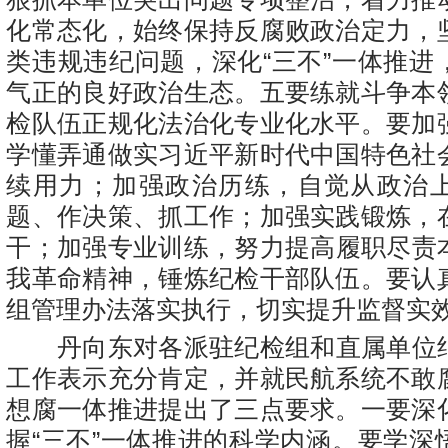
化常态化，始终保持反腐败政治定力，
类违规违纪问题，深化“三不”一体推进
气正的良好政治生态。五要练就斗争本
检队伍正规化法治化专业化水平。要加
学懂弄通做实习近平新时代中国特色社
续用力；加强
政治历练，自觉从政治
题、作决策、抓工作；加强实践锻炼，
干；加强
专业训练
，
努力提高履职尽责
我革命精神，锤炼纪检干部队伍。要认
组管理办法落实执行，切实提升监督实
丹向东对各派驻纪检组和直属单位
工作表示充分肯定，并就民航系统不敢
想腐一体推进提出了三点要求。一要深
握“三不”一体推进的科学内涵。要学深