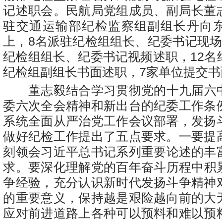
记述职会。民航局党组成员、副局长董
驻交通运输部纪检监察组副组长丹向
上，
8
名派驻纪检组组长、纪委书记现
纪检组组长、纪委书记视频述职，
12
名
纪检组副组长书面述职，
7
家单位提交书
董志毅结合学习贯彻党的十九届六
委六次全会精神和新出台的纪委工作条
系统全面从严治党工作会议部署，发扬
做好纪检工作提出了五点要求。一要提
刻领会
习近平总书记系列重要论述的
丰
求
。
要深化理解党的百年奋斗历程中积
争经验，充分认识新时代发扬斗争精神
的重要意义，保持越是艰险越向前的大
应对前进道路上各种可以预料和难以预