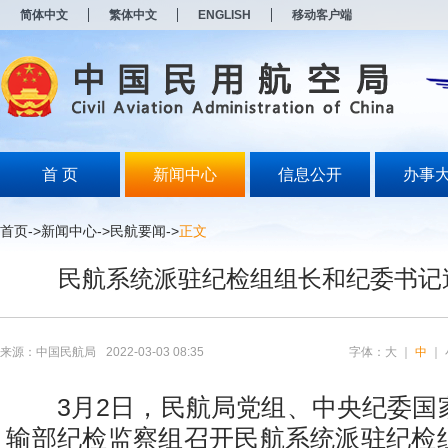
新
简体中文
繁体中文
ENGLISH
移动客户端
窗
口
打
开
无
障
碍
说
明
首 页
新闻中心
信息公开
办事
页
面,
按
首页
->
新闻中心
->
民航要闻
->
正文
Alt
加
民航系统派驻纪检组组长和纪委书记
波
浪
键
打
开
来源：中国民航局
2022-03-03 08:35
字体：
大
｜
中
｜
导
盲
模
3
月
2
日，民航局党组、中央纪委国
式
输部纪检监察组召开民航系统派驻纪检