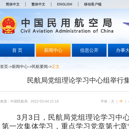
新
简体中文
繁体中文
ENGLISH
移动客户端
窗
口
打
开
无
障
碍
说
明
首 页
新闻中心
信息公开
办事
页
面,
按
首页
->
新闻中心
->
民航要闻
->
正文
Alt
加
民航局党组理论学习中心组举行
波
浪
键
打
开
来源：中国民航局
2022-03-04 21:16
字体：
大
｜
中
｜
导
盲
模
3月3日，民航局党组理论学习中心组
式
第一次集体学习，重点学习党章第七章“