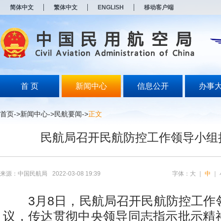
新
简体中文
繁体中文
ENGLISH
移动客户端
窗
口
打
开
无
障
碍
说
明
首 页
新闻中心
信息公开
办事
页
面,
按
首页
->
新闻中心
->
民航要闻
->
正文
Alt
加
民航局召开民航防控工作领导小组
波
浪
键
打
开
来源：中国民航局
2022-03-08 19:39
字体：
大
｜
中
｜
导
盲
模
3月8日，民航局召开民航防控工作
式
议，传达贯彻中央领导同志指示批示精