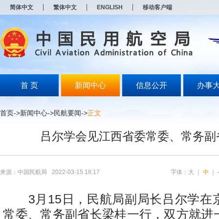
新
简体中文
繁体中文
ENGLISH
移动客户端
窗
口
打
开
无
障
碍
说
明
首 页
新闻中心
信息公开
办事
页
面,
按
首页
->
新闻中心
->
民航要闻
->
正文
Alt
加
吕尔学会见江西省委常委、常务副
波
浪
键
打
开
来源：中国民航局
2022-03-15 18:17
字体：
大
｜
中
｜
导
盲
模
3
月1
5
日，民航局副局长吕尔学在
式
常委、常务副省长梁桂一行，双方就进