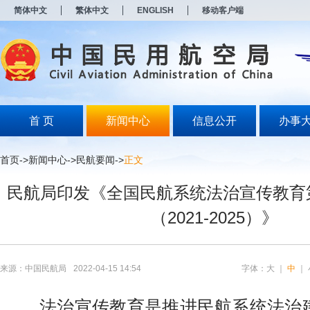
新
简体中文
繁体中文
ENGLISH
移动客户端
窗
口
打
开
无
障
碍
说
明
首 页
新闻中心
信息公开
办事
页
面,
按
首页
->
新闻中心
->
民航要闻
->
正文
Alt
加
民航局印发《全国民航系统法治宣传教育
波
浪
（2021-2025）》
键
打
开
导
盲
来源：中国民航局
2022-04-15 14:54
字体：
大
｜
中
｜
模
式
法治宣传教育是推进民航系统法治