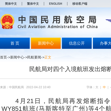
新
简体中文
繁体中文
ENGLISH
移动客户端
窗
口
打
开
无
障
碍
说
明
首 页
新闻中心
信息公开
办事
页
面,
按
首页
->
新闻中心
->
民航要闻
->
正文
Alt
加
民航局对四个入境航班发出熔
波
浪
键
打
开
来源：中国民航局
2022-04-22 10:40
字体：
大
｜
中
｜
导
盲
模
4月21日，民航局再发熔断指令
式
WY851航班(马斯喀特至广州)等4