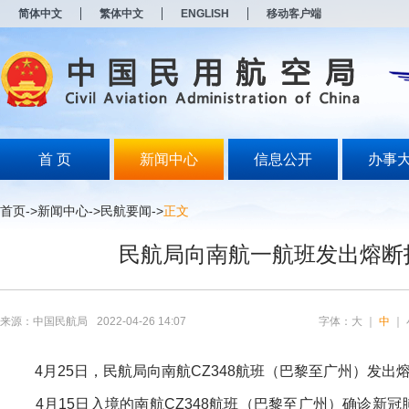
新
简体中文
繁体中文
ENGLISH
移动客户端
窗
口
打
开
无
障
碍
说
明
首 页
新闻中心
信息公开
办事
页
面,
按
首页
->
新闻中心
->
民航要闻
->
正文
Alt
加
民航局向南航一航班发出熔断
波
浪
键
打
开
来源：中国民航局
2022-04-26 14:07
字体：
大
｜
中
｜
导
盲
模
4月25日，民航局向南航CZ348航班（巴黎至广州）发出
式
4月15日入境的南航CZ348航班（巴黎至广州）确诊新冠肺