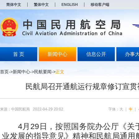
新
简体中文
繁体中文
ENGLISH
移动客户端
窗
口
打
开
无
障
碍
说
明
首 页
新闻中心
信息公开
办事
页
面,
按
首页
->
新闻中心
->
民航要闻
->
正文
Alt
加
民航局召开通航运行规章修订宣贯
波
浪
键
打
开
来源：中国民航局
2022-04-29 20:02
字体：
大
｜
中
｜
导
盲
模
4月29日，按照国务院办公厅《关
式
业发展的指导意见》精神和民航局通用