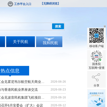
【无障碍浏览】
工作平台入口
搜索
关于民航
我和民航
移动客户端
国务院
互联网+督查
热点信息
胡振江会见霍尼韦尔航空航天商业售后...
2026-06-26
分享
勇与香港民航业界座谈交流
2026-06-23
胡振江会见波音民机集团飞机项目与客...
2026-06-16
局召开6月安委会（扩大）会议
2026-06-12