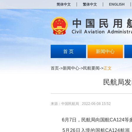
新
简体中文
繁体中文
ENGLISH
窗
口
打
开
无
障
碍
说
明
首 页
新闻中心
页
面,
按
首页
->
新闻中心
->
民航要闻
->
正文
Alt
加
民航局发
波
浪
键
打
开
来源：中国民航局
2022-06-08 15:52
导
盲
模
6月7日，民航局向国航CA124等
式
5月26日入境的国航CA124航