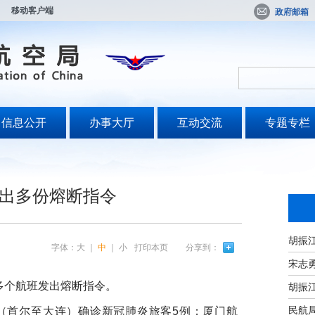
移动客户端
政府邮箱
信息公开
办事大厅
互动交流
专题专栏
出多份熔断指令
字体：
大
｜
中
｜
小
打印本页
分享到：
宋志
多个航班发出熔断指令。
民航
班（首尔至大连）确诊新冠肺炎旅客5例；厦门航