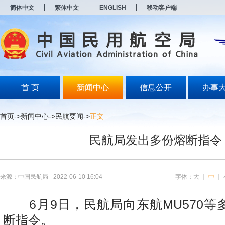
新
简体中文
繁体中文
ENGLISH
移动客户端
窗
口
打
开
无
障
碍
说
明
首 页
新闻中心
信息公开
办事
页
面,
按
首页
->
新闻中心
->
民航要闻
->
正文
Alt
加
民航局发出多份熔断指令
波
浪
键
打
开
来源：中国民航局
2022-06-10 16:04
字体：
大
｜
中
｜
导
盲
模
6月9日，民航局向东航MU570等
式
断指令。