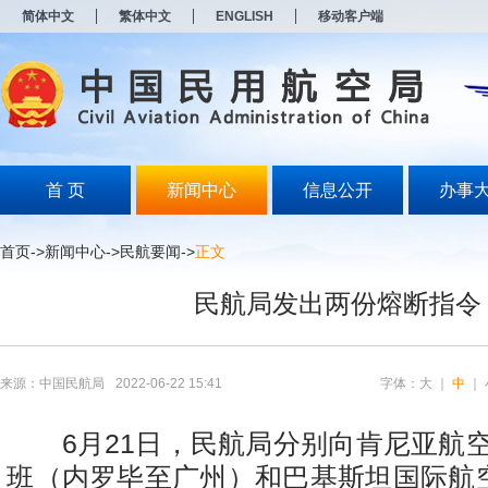
新
简体中文
繁体中文
ENGLISH
移动客户端
窗
口
打
开
无
障
碍
说
明
首 页
新闻中心
信息公开
办事
页
面,
按
首页
->
新闻中心
->
民航要闻
->
正文
Alt
加
民航局发出两份熔断指令
波
浪
键
打
开
来源：中国民航局
2022-06-22 15:41
字体：
大
｜
中
｜
导
盲
模
6月21日，民航局分别向肯尼亚航空公
式
班（内罗毕至广州）和巴基斯坦国际航空