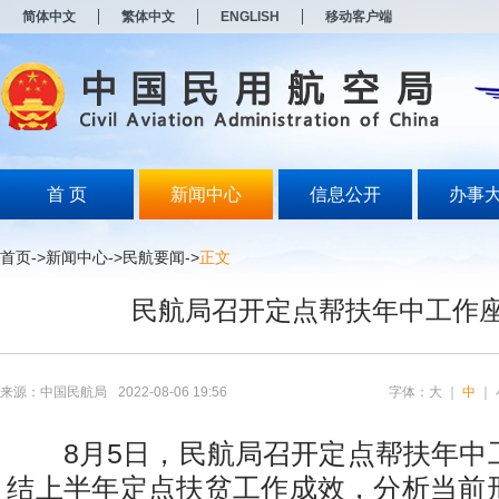
新
简体中文
繁体中文
ENGLISH
移动客户端
窗
口
打
开
无
障
碍
说
明
首 页
新闻中心
信息公开
办事
页
面,
按
首页
->
新闻中心
->
民航要闻
->
正文
Alt
加
民航局召开定点帮扶年中工作
波
浪
键
打
开
来源：中国民航局
2022-08-06 19:56
字体：
大
｜
中
｜
导
盲
模
8月5日，民航局召开定点帮扶年中
式
结上半年定点扶贫工作成效，分析当前