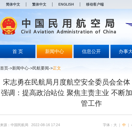
新
简体中文
繁体中文
ENGLISH
移动客户端
窗
口
打
开
无
障
碍
说
明
首 页
新闻中心
信息公开
办事
页
面,
按
首页
->
新闻中心
->
民航要闻
->
正文
Alt
加
宋志勇在民航局月度航空安全委员会全体
波
浪
强调：提高政治站位 聚焦主责主业 不断
键
打
管工作
开
导
盲
模
式
来源：中国民航局
2022-08-16 17:24
字体：
大
｜
中
｜