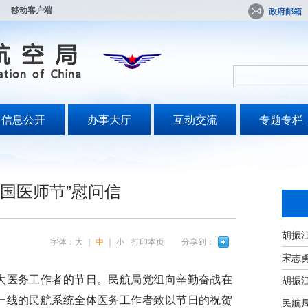
移动客户端
政府邮箱
信息公开
办事大厅
互动交流
专题专栏
“中国医师节”慰问信
字体：
大
｜
中
｜
小
打印本页
分享到：
宋志
医务工作者的节日。民航局党组向辛勤奋战在
一线的民航系统全体医务工作者致以节日的祝贺
民航