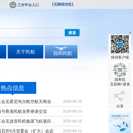
【无障碍浏览】
工作平台入口
搜索
关于民航
我和民航
移动客户端
国务院
互联网+督查
热点信息
胡振江会见霍尼韦尔航空航天商业售后...
2026-06-26
分享
勇与香港民航业界座谈交流
2026-06-23
胡振江会见波音民机集团飞机项目与客...
2026-06-16
局召开6月安委会（扩大）会议
2026-06-12