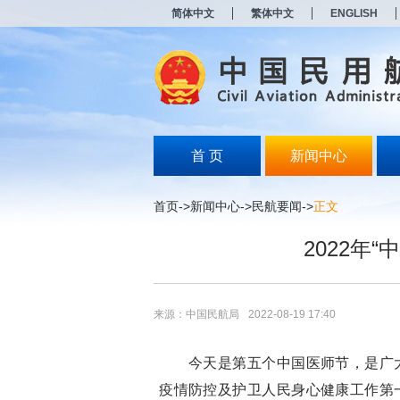
新
简体中文
繁体中文
ENGLISH
窗
口
打
开
无
障
碍
说
明
首 页
新闻中心
页
面,
按
首页
->
新闻中心
->
民航要闻
->
正文
Alt
加
2022年
波
浪
键
打
开
来源：中国民航局
2022-08-19 17:40
导
盲
模
今天是第五个中国医师节，是广大
式
疫情防控及护卫人民身心健康工作第