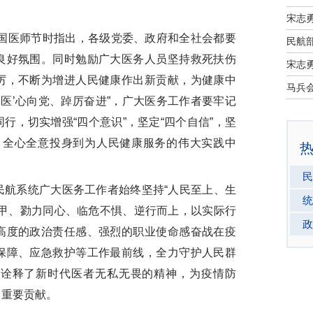
宋志
国医师节时指出，各级党委、政府和全社会都要
民航部
良好氛围。同时勉励广大医务人员坚持救死扶伤
宋志
厉，不断为增进人民健康作出新贡献，为健康中
‘医’心向党、踔厉奋进”，广大医务工作者要牢记
行，切实增强“四个意识”，坚定“四个自信”，坚
”，全心全意投身到为人民健康服务的伟大实践中
民
航系统广大医务工作者
始终坚持“人民至上、生
统
甲、勠力同心、临危不惧、逆行而上，以实际行
政
高度的政治责任感、强烈的职业使命感奋战在疫
保障、应急救护等工作最前线，全力守护人民群
动诠释了新时代医者无私无畏的精神，为疫情防
出重要贡献。