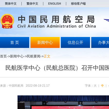
新
简体中文
繁体中文
ENGLISH
移动客户端
窗
口
打
开
无
障
碍
说
明
首 页
新闻中心
信息公开
办事
页
面,
按
首页
->
新闻中心
->
民航要闻
->
正文
Alt
加
民航医学中心（民航总医院）召开中国
波
浪
键
打
开
来源：中国民航局
2022-08-19 21:17
字体：
大
｜
中
｜
导
盲
模
式