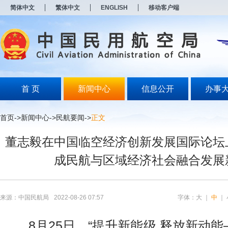
新
简体中文
繁体中文
ENGLISH
移动客户端
窗
口
打
开
无
障
碍
说
明
首 页
新闻中心
信息公开
办事
页
面,
按
首页
->
新闻中心
->
民航要闻
->
正文
Alt
加
董志毅在中国临空经济创新发展国际论坛
波
浪
成民航与区域经济社会融合发展
键
打
开
导
盲
来源：中国民航局
2022-08-26 07:57
字体：
大
｜
中
｜
模
式
8月25日，“提升新能级 释放新动