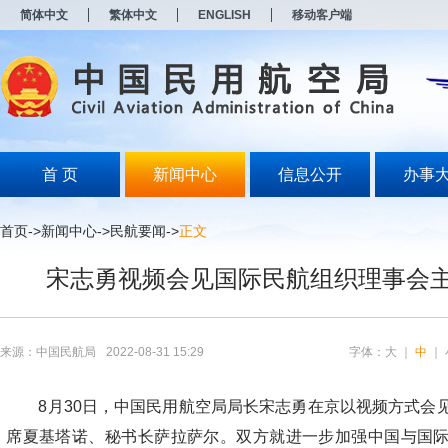
新
简体中文
繁体中文
ENGLISH
移动客户端
窗
口
打
开
无
障
碍
说
明
首 页
新闻中心
信息公开
办事
页
面,
按
首页
->
新闻中心
->
民航要闻
->
正文
Alt
加
宋志勇视频会见国际民航组织理事会
波
浪
键
打
开
来源：中国民航局
2022-08-31 15:29
字体：
大
｜
中
｜
导
盲
模
8月30日，中国民用航空局局长宋志勇在京以视频方式会
式
席夏基塔诺、秘书长萨拉萨尔。双方就进一步加强中国与国