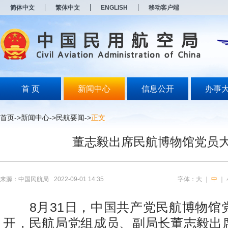
新
简体中文
繁体中文
ENGLISH
移动客户端
窗
口
打
开
无
障
碍
说
明
首 页
新闻中心
信息公开
办事
页
面,
按
首页
->
新闻中心
->
民航要闻
->
正文
Alt
加
董志毅出席民航博物馆党员
波
浪
键
打
开
来源：中国民航局
2022-09-01 14:35
字体：
大
｜
中
｜
导
盲
模
8月31日，中国共产党民航博物馆
式
开，民航局党组成员、副局长董志毅出