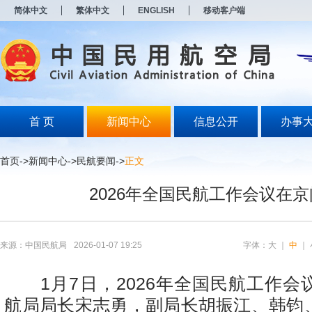
新
简体中文
繁体中文
ENGLISH
移动客户端
窗
口
打
开
无
障
碍
说
明
首 页
新闻中心
信息公开
办事
页
面,
按
首页
->
新闻中心
->
民航要闻
->
正文
Alt
加
2026年全国民航工作会议在
波
浪
键
打
开
来源：中国民航局
2026-01-07 19:25
字体：
大
｜
中
｜
导
盲
模
1月7日，2026年全国民航工作会
式
航局局长宋志勇，副局长胡振江、韩钧