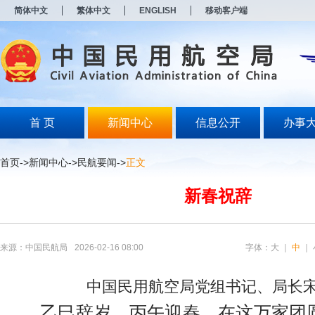
新
简体中文
繁体中文
ENGLISH
移动客户端
窗
口
打
开
无
障
碍
说
明
首 页
新闻中心
信息公开
办事
页
面,
按
首页
->
新闻中心
->
民航要闻
->
正文
Alt
加
新春祝辞
波
浪
键
打
开
来源：中国民航局
2026-02-16 08:00
字体：
大
｜
中
｜
导
盲
模
中国民用航空局党组书记、局长
式
乙巳辞岁，丙午迎春。在这万家团