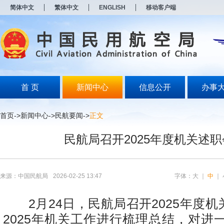
新
简体中文
繁体中文
ENGLISH
移动客户端
窗
口
打
开
无
障
碍
说
明
首 页
新闻中心
信息公开
办事
页
面,
按
首页
->
新闻中心
->
民航要闻
->
正文
Alt
加
民航局召开2025年度机关述
波
浪
键
打
开
来源：中国民航局
2026-02-25 13:47
字体：
大
｜
中
｜
导
盲
模
2月24日，民航局召开2025年度机
式
2025年机关工作进行梳理总结，对进一