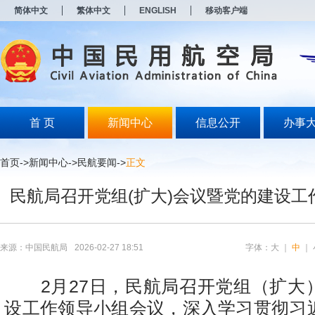
新
简体中文
繁体中文
ENGLISH
移动客户端
窗
口
打
开
无
障
碍
说
明
首 页
新闻中心
信息公开
办事
页
面,
按
首页
->
新闻中心
->
民航要闻
->
正文
Alt
加
民航局召开党组(扩大)会议暨党的建设工
波
浪
键
打
开
来源：中国民航局
2026-02-27 18:51
字体：
大
｜
中
｜
导
盲
模
2月27日，民航局召开党组（扩大
式
设工作领导小组会议，深入学习贯彻习