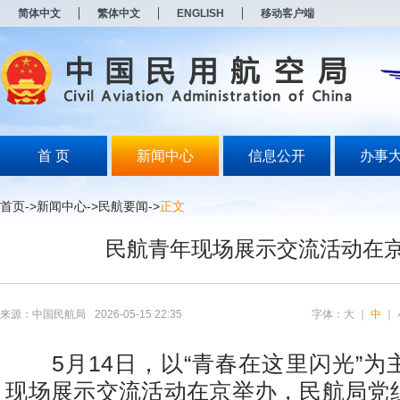
新
简体中文
繁体中文
ENGLISH
移动客户端
窗
口
打
开
无
障
碍
说
明
首 页
新闻中心
信息公开
办事
页
面,
按
首页
->
新闻中心
->
民航要闻
->
正文
Alt
加
民航青年现场展示交流活动在
波
浪
键
打
开
来源：中国民航局
2026-05-15 22:35
字体：
大
｜
中
｜
导
盲
模
5月14日，以“青春在这里闪光”为
式
现场展示交流活动在京举办，民航局党