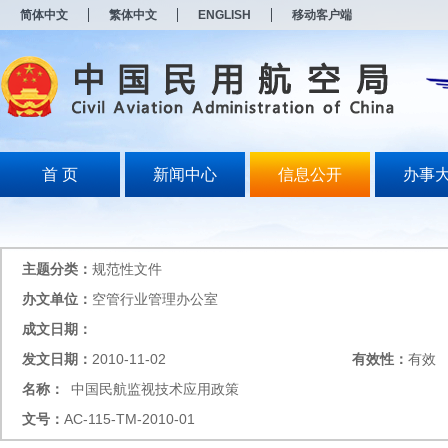
新
简体中文
繁体中文
ENGLISH
移动客户端
窗
口
打
开
无
障
碍
说
明
首 页
新闻中心
信息公开
办事
页
面,
按
Alt
加
主题分类：
规范性文件
波
浪
办文单位：
空管行业管理办公室
键
成文日期：
打
开
发文日期：
2010-11-02
有效性：
有效
导
盲
名称：
中国民航监视技术应用政策
模
文号：
AC-115-TM-2010-01
式