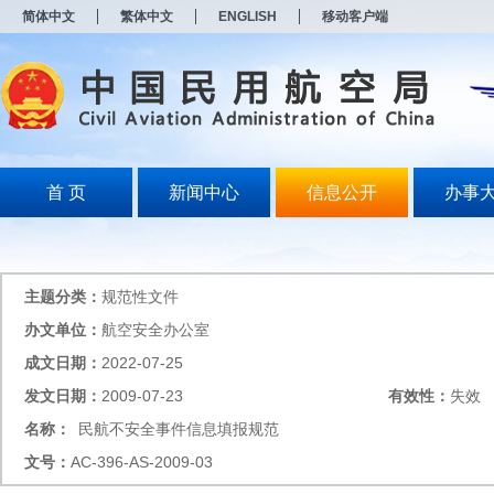
新
简体中文
繁体中文
ENGLISH
移动客户端
窗
口
打
开
无
障
碍
说
明
首 页
新闻中心
信息公开
办事
页
面,
按
Alt
加
主题分类：
规范性文件
波
浪
办文单位：
航空安全办公室
键
成文日期：
2022-07-25
打
开
发文日期：
2009-07-23
有效性：
失效
导
盲
名称：
民航不安全事件信息填报规范
模
文号：
AC-396-AS-2009-03
式