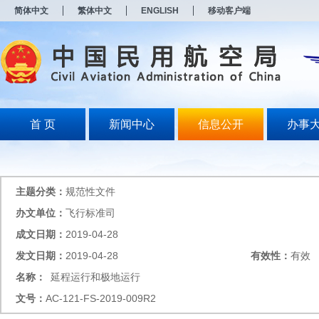
新
简体中文
繁体中文
ENGLISH
移动客户端
窗
口
打
开
无
障
碍
说
明
首 页
新闻中心
信息公开
办事
页
面,
按
Alt
加
主题分类：
规范性文件
波
浪
办文单位：
飞行标准司
键
成文日期：
2019-04-28
打
开
发文日期：
2019-04-28
有效性：
有效
导
盲
名称：
延程运行和极地运行
模
文号：
AC-121-FS-2019-009R2
式