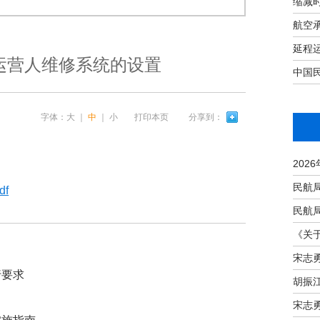
缩减
航空
延程
运营人维修系统的设置
中国民
字体：
大
｜
中
｜
小
打印本页
分享到：
f
宋志
行要求
宋志