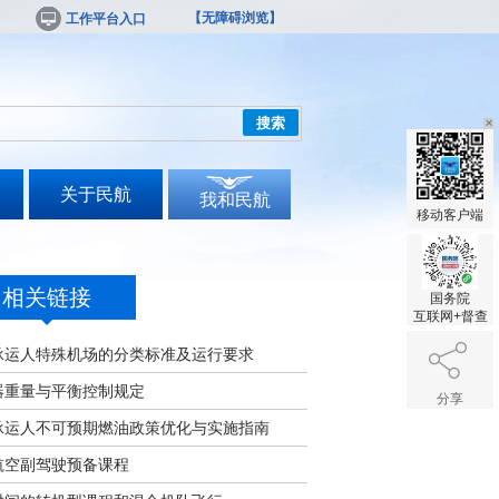
【无障碍浏览】
工作平台入口
搜索
关于民航
我和民航
移动客户端
相关链接
国务院
互联网+督查
承运人特殊机场的分类标准及运行要求
器重量与平衡控制规定
分享
承运人不可预期燃油政策优化与实施指南
航空副驾驶预备课程