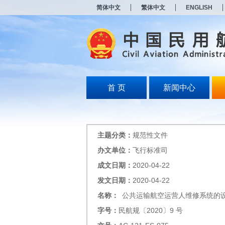
新
简体中文
繁体中文
ENGLISH
窗
口
打
开
无
障
碍
说
明
首 页
新闻中心
页
面,
按
Alt
加
主题分类：
规范性文件
波
浪
办文单位：
飞行标准司
键
成文日期：
2020-04-22
打
开
发文日期：
2020-04-22
导
盲
名称：
公共运输航空运营人维修系统的
模
字号：
民航规〔2020〕9 号
式