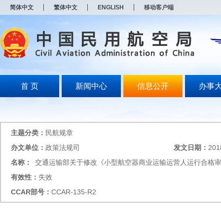
新
简体中文
繁体中文
ENGLISH
移动客户端
窗
口
打
开
无
障
碍
说
明
首 页
新闻中心
信息公开
办事
页
面,
按
Alt
加
主题分类：
民航规章
波
浪
办文单位：
政策法规司
发文日期：
201
键
名称：
交通运输部关于修改《小型航空器商业运输运营人运行合格
打
开
有效性：
失效
导
盲
CCAR
部号：
CCAR-135-R2
模
式