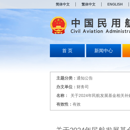
新
简体中文
繁体中文
ENGLISH
窗
口
打
开
无
障
碍
说
明
首 页
新闻中心
页
面,
按
Alt
加
主题分类：
通知公告
波
浪
办文单位：
财务司
键
名称：
关于2024年民航发展基金相关
打
开
有效性：
有效
导
盲
模
式