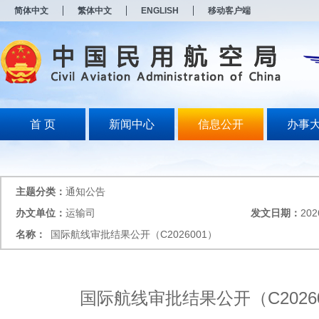
新
简体中文
繁体中文
ENGLISH
移动客户端
窗
口
打
开
无
障
碍
说
明
首 页
新闻中心
信息公开
办事
页
面,
按
Alt
加
主题分类：
通知公告
波
浪
办文单位：
运输司
发文日期：
202
键
名称：
国际航线审批结果公开（C2026001）
打
开
导
盲
模
国际航线审批结果公开（C2026
式