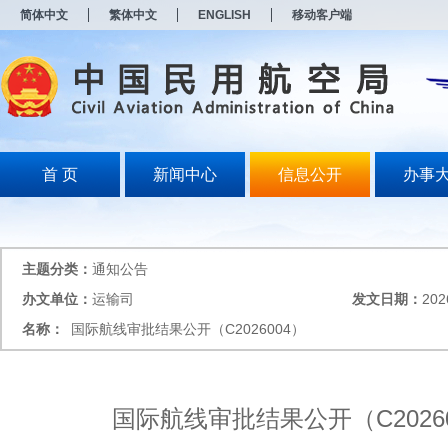
新
简体中文
繁体中文
ENGLISH
移动客户端
窗
口
打
开
无
障
碍
说
明
首 页
新闻中心
信息公开
办事
页
面,
按
Alt
加
主题分类：
通知公告
波
浪
办文单位：
运输司
发文日期：
202
键
名称：
国际航线审批结果公开（C2026004）
打
开
导
盲
模
国际航线审批结果公开（C2026
式