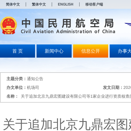
新
简体中文
繁体中文
ENGLISH
移动客户端
窗
口
打
开
无
障
碍
说
明
首 页
新闻中心
信息公开
办事
页
面,
按
Alt
加
主题分类：
通知公告
波
浪
办文单位：
机场司
发文日期：
202
键
名称：
关于追加北京九鼎宏图建设有限公司等1家企业进行资质核查
打
开
导
盲
模
关于追加北京九鼎宏图
式