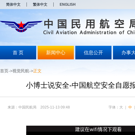
新
新
简体中文
繁体中文
ENGLISH
窗
窗
口
口
打
打
开
开
无
无
障
障
碍
碍
说
说
明
明
首 页
新闻中心
信息公开
办事
页
页
面,
面,
按
按
首页
->
视觉民航
->
正文
Alt
Alt
加
加
波
波
小博士说安全-中国航空安全自愿
浪
浪
键
键
打
打
开
开
来源：中国民航局
2025-11-13 09:48
字体：
大
｜
中
导
导
盲
盲
模
模
式
式