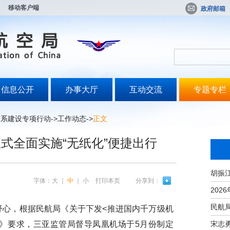
移动客户端
政府邮箱
信息公开
办事大厅
互动交流
专题专栏
体系建设专项行动
->
工作动态
->
正文
式全面实施“无纸化”便捷出行
字体：
大
｜
中
｜
小
打印本页
分享到：
心，根据民航局《关于下发<推进国内千万级机
宋志
知》要求，三亚监管局督导凤凰机场于5月份制定