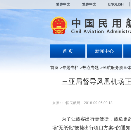
新
简体中文
繁体中文
ENGLISH
窗
口
打
开
无
障
碍
说
明
首 页
新闻中心
页
面,
按
首页
->
专题专栏
->
热点专题
->
民航服务质量
Alt
加
三亚局督导凤凰机场正
波
浪
键
打
开
来源：中国民航局
2018-09-05 09:18
导
盲
模
为了让旅客出行更便捷，旅途更舒
式
场“无纸化”便捷出行项目方案>的通