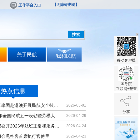
【无障碍浏览】
工作平台入口
搜索
关于民航
我和民航
移动客户端
国务院
互联网+督查
热点信息
胡振江率团赴港澳开展民航安全技术交流
2026-05-01
分享
2026年全国民航五一表彰暨劳模大讲堂...
2026-04-29
民航局召开2026年航班正常和服务质量...
2026-04-24
勇会见空客首席执行官傅里
2026-04-23