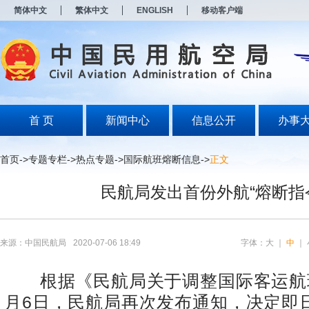
新
简体中文
繁体中文
ENGLISH
移动客户端
窗
口
打
开
无
障
碍
说
明
首 页
新闻中心
信息公开
办事
页
面,
按
首页
->
专题专栏
->
热点专题
->
国际航班熔断信息
->
正文
Alt
加
民航局发出首份外航“熔断指
波
浪
键
打
开
来源：中国民航局
2020-07-06 18:49
字体：
大
｜
中
｜
导
盲
模
根据《民航局关于调整国际客运航
式
月6日，民航局再次发布通知，决定即