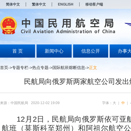
新
简体中文
繁体中文
ENGLISH
移动客户端
窗
口
打
开
无
障
碍
说
明
首 页
新闻中心
信息公开
办事
页
面,
按
首页
->
专题专栏
->
热点专题
->
国际航班熔断信息
->
正文
Alt
加
民航局向俄罗斯两家航空公司发出
波
浪
键
打
开
来源：中国民航局
2020-12-02 19:09
字体：
大
｜
中
｜
导
盲
模
12月2日，民航局向俄罗斯依可亚航空
式
航班（莫斯科至郑州）和阿祖尔航空公司