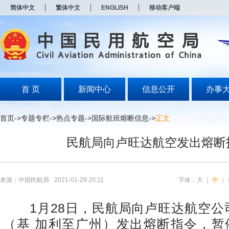
新
简体中文
繁体中文
ENGLISH
移动客户端
窗
口
打
开
无
障
碍
说
明
首 页
新闻中心
信息公开
办事
页
面,
按
首页
->
专题专栏
->
热点专题
->
国际航班熔断信息
->
正文
Alt
加
民航局向卢旺达航空发出熔断
波
浪
键
打
开
来源：中国民航局
2021-01-29 20:11
字体：
大
｜
中
｜
导
盲
模
1月28日，民航局向卢旺达航空公司W
式
（基 加利至广州）发出熔断指令，暂