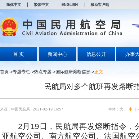
新
简体中文
繁体中文
ENGLISH
移动客户端
窗
口
打
开
无
障
碍
说
明
首 页
新闻中心
信息公开
办事
页
面,
按
首页
->
专题专栏
->
热点专题
->
国际航班熔断信息
->
正文
Alt
加
民航局对多个航班再发熔断
波
浪
键
打
开
来源：中国民航局
2021-02-19 16:57
字体：
大
｜
中
｜
导
盲
模
2月19日，民航局再发熔断指令，
式
亚航空公司、南方航空公司、法国航空