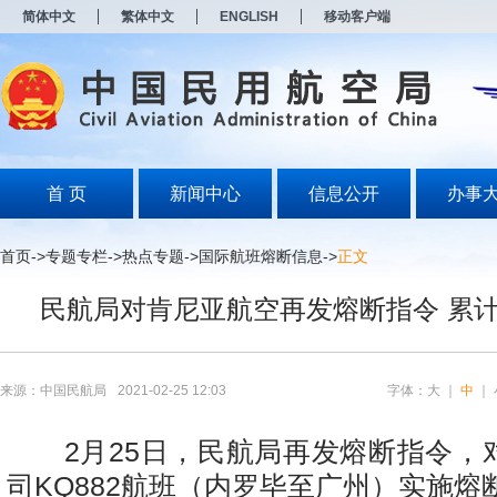
新
简体中文
繁体中文
ENGLISH
移动客户端
窗
口
打
开
无
障
碍
说
明
首 页
新闻中心
信息公开
办事
页
面,
按
首页
->
专题专栏
->
热点专题
->
国际航班熔断信息
->
正文
Alt
加
民航局对肯尼亚航空再发熔断指令 累计
波
浪
键
打
开
来源：中国民航局
2021-02-25 12:03
字体：
大
｜
中
｜
导
盲
模
2月25日，民航局再发熔断指令，
式
司KQ882航班（内罗毕至广州）实施熔