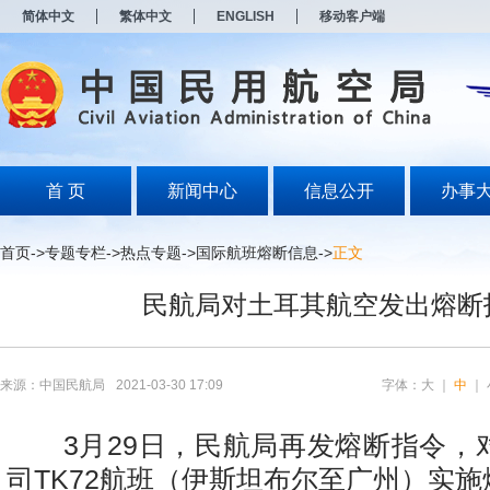
新
简体中文
繁体中文
ENGLISH
移动客户端
窗
口
打
开
无
障
碍
说
明
首 页
新闻中心
信息公开
办事
页
面,
按
首页
->
专题专栏
->
热点专题
->
国际航班熔断信息
->
正文
Alt
加
民航局对土耳其航空发出熔断
波
浪
键
打
开
来源：中国民航局
2021-03-30 17:09
字体：
大
｜
中
｜
导
盲
模
3月29日，民航局再发熔断指令，
式
司TK72航班（伊斯坦布尔至广州）实