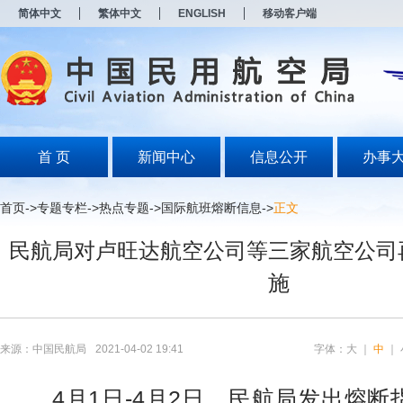
新
简体中文
繁体中文
ENGLISH
移动客户端
窗
口
打
开
无
障
碍
说
明
首 页
新闻中心
信息公开
办事
页
面,
按
首页
->
专题专栏
->
热点专题
->
国际航班熔断信息
->
正文
Alt
加
民航局对卢旺达航空公司等三家航空公司
波
浪
施
键
打
开
导
盲
来源：中国民航局
2021-04-02 19:41
字体：
大
｜
中
｜
模
式
4
月
1
日
-4
月
2
日，民航局发出熔断