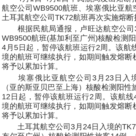
航空公司
WB9500
航班、埃塞俄比亚航
土耳其航空公司
TK72
航班再次实施熔断
根据民航局通报，卢旺达航空公司
WB9500
航班
(
基加利至广州
)
核酸检测
4
月
5
日起，暂停该航班运行
2
周。该航
境的航班可继续执行，如期间触发熔断
将予以累加计算。
埃塞俄比亚航空公司
3
月
23
日入
（亚的斯亚贝巴至上海）核酸检测阳性
12
日起，暂停该航班运行
2
周。该航线
境的航班可继续执行，如期间触发熔断
将予以累加计算。
土耳其航空公司
3
月
24
日入境的
TK7