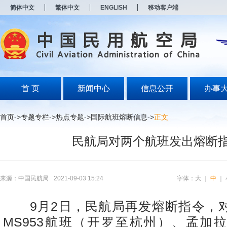
新
简体中文
繁体中文
ENGLISH
移动客户端
窗
口
打
开
无
障
碍
说
明
首 页
新闻中心
信息公开
办事
页
面,
按
首页
->
专题专栏
->
热点专题
->
国际航班熔断信息
->
正文
Alt
加
民航局对两个航班发出熔断
波
浪
键
打
开
来源：中国民航局
2021-09-03 15:24
字体：
大
｜
中
｜
导
盲
模
9
月
2
日，民航局再发熔断指令，
式
MS953
航班（开罗至杭州）、孟加拉