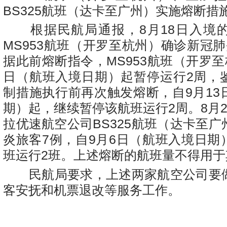
BS325
航班（达卡至广州）实施熔断措
根据民航局通报，
8
月
18
日入境
MS953
航班（开罗至杭州）确诊新冠肺
据此前熔断指令，
MS953
航班（开罗至
日（航班入境日期）起暂停运行
2
周，
制措施执行前再次触发熔断，自
9
月
13
期）起，继续暂停该航班运行
2
周。
8
月
拉优速航空公司
BS325
航班（达卡至广
炎旅客
7
例，自
9
月
6
日（航班入境日期
班运行
2
班。上述熔断的航班量不得用于
民航局要求，上述两家航空公司要
客安抚和机票退改等服务工作。