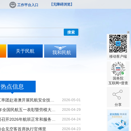
【无障碍浏览】
工作平台入口
搜索
关于民航
我和民航
移动客户端
国务院
互联网+督查
热点信息
胡振江率团赴港澳开展民航安全技术交流
2026-05-01
分享
2026年全国民航五一表彰暨劳模大讲堂...
2026-04-29
民航局召开2026年航班正常和服务质量...
2026-04-24
勇会见空客首席执行官傅里
2026-04-23