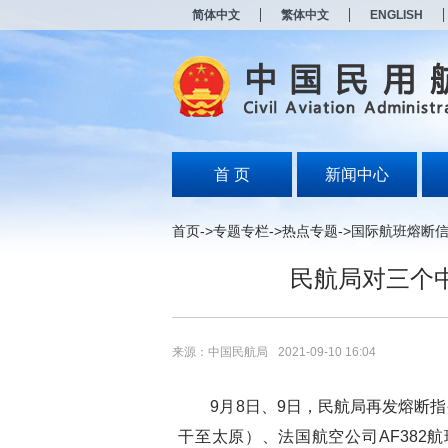
新
简体中文
繁体中文
ENGLISH
窗
口
打
开
无
障
碍
说
明
首 页
新闻中心
页
面,
按
首页
->
专题专栏
->
热点专题
->
国际航班熔断
Alt
加
民航局对三个
波
浪
键
打
开
来源：中国民航局
2021-09-10 16:04
导
盲
模
9
月
8
日、
9
日，民航局再发熔断指
式
干至太原）、法国航空公司
AF382
航