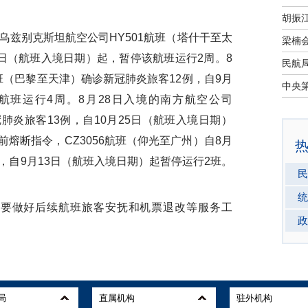
乌兹别克斯坦航空公司
HY501
航班（塔什干至太
日（航班入境日期）起，暂停该航班运行
2
周。
8
班（巴黎至天津）确诊新冠肺炎旅客
12
例，自
9
月
航班运行
4
周。
8
月
28
日入境的南方航空公司
冠肺炎旅客
13
例，自
10
月
25
日（航班入境日期）
前熔断指令，
CZ3056
航班（仰光至广州）自
8
月
，自
9
月
13
日（航班入境日期）起暂停运行
2
班。
民
。
统
司要做好后续航班旅客安抚和机票退改等服务工
政