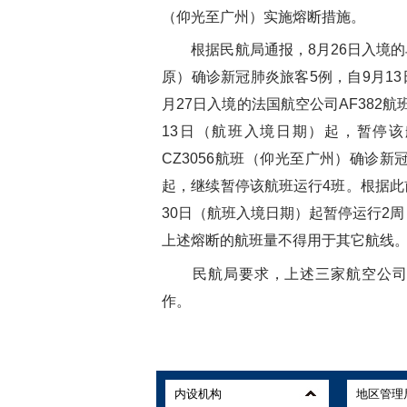
（仰光至广州）实施熔断措施。
根据民航局通报，
8
月
26
日入境的
原）确诊新冠肺炎旅客
5
例，自
9
月
13
月
27
日入境的法国航空公司
AF382
航
13
日（航班入境日期）起，暂停该
CZ3056
航班（仰光至广州）确诊新
起，继续暂停该航班运行
4
班。根据此
30
日（航班入境日期）起暂停运行
2
周
上述熔断的航班量不得用于其它航线
民航局要求，上述三家航空公
作。