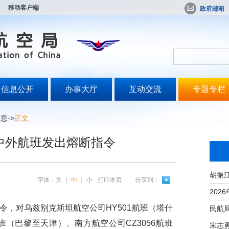
移动客户端
政府邮箱
信息公开
办事大厅
互动交流
专题专栏
信息
->
正文
中外航班发出熔断指令
字体：
大
｜
中
｜
小
打印本页
分享到：
令，对乌兹别克斯坦航空公司
HY501
航班（塔什
班（巴黎至天津）、南方航空公司
CZ3056
航班
宋志