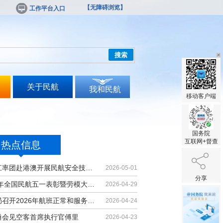
【无障碍浏览】
工作平台入口
搜索
关于民航
我和民航
移动客户端
国务院
互联网+督查
热点信息
胡振江率团赴港澳开展民航安全技术交流
2026-05-01
分享
2026年全国民航五一表彰暨劳模大讲堂...
2026-04-29
民航局召开2026年航班正常和服务质量...
2026-04-24
勇会见空客首席执行官傅里
2026-04-23