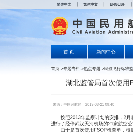
新
简体中文
繁体中文
ENGLISH
窗
口
打
开
无
障
碍
说
明
首 页
新闻中心
页
面,
按
首页
->
专题专栏
->
热点专题
->
民航飞行标准
Alt
加
湖北监管局首次使用F
波
浪
键
打
开
来源：中国民航局
2013-03-21 09:40
导
盲
按照2013年监察计划的安排，2月底
模
进行了经停武汉天河机场的21家航空
式
由于是首次使用FSOP检查单，根据