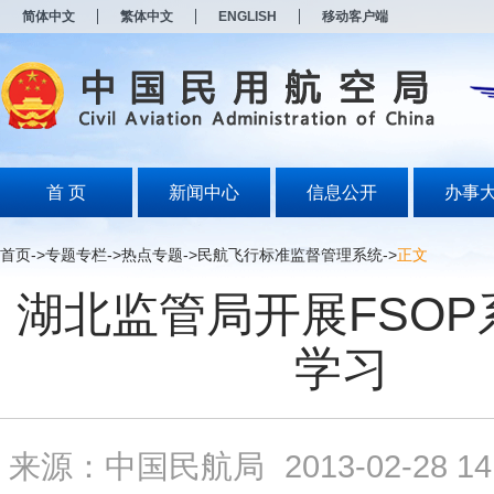
新
简体中文
繁体中文
ENGLISH
移动客户端
窗
口
打
开
无
障
碍
说
明
首 页
新闻中心
信息公开
办事
页
面,
按
首页
->
专题专栏
->
热点专题
->
民航飞行标准监督管理系统
->
正文
Alt
加
湖北监管局开展FSOP
波
浪
键
学习
打
开
导
盲
模
来源：中国民航局
2013-02-28 14
式