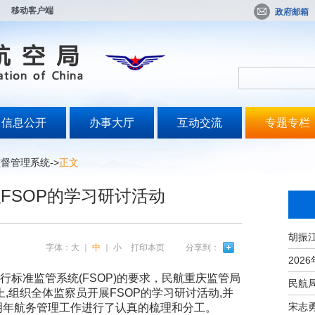
移动客户端
政府邮箱
信息公开
办事大厅
互动交流
专题专栏
监督管理系统
->
正文
FSOP的学习研讨活动
字体：
大
｜
中
｜
小
打印本页
分享到：
标准监管系统(FSOP)的要求，民航重庆监管局
,组织全体监察员开展FSOP的学习研讨活动,并
宋志
对明年航务管理工作进行了认真的梳理和分工。