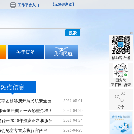
【无障碍浏览】
工作平台入口
搜索
关于民航
我和民航
移动客户端
国务院
互联网+督查
热点信息
胡振江率团赴港澳开展民航安全技术交流
2026-05-01
分享
2026年全国民航五一表彰暨劳模大讲堂...
2026-04-29
民航局召开2026年航班正常和服务质量...
2026-04-24
勇会见空客首席执行官傅里
2026-04-23