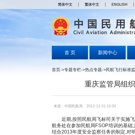
新
简体中文
繁体中文
ENGLISH
窗
口
打
开
无
障
碍
说
明
首 页
新闻中心
页
面,
按
首页
->
专题专栏
->
热点专题
->
民航飞行标准
Alt
加
重庆监管局组织
波
浪
键
打
开
来源：中国民航局
2012-12-31 10:30
导
盲
近期,按照民航局飞标司关于实施飞行
模
航务处在参加民航局FSOP培训的基础上
式
结合2013年度安全监察任务的制定,