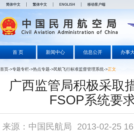
新
简体中文
繁体中文
ENGLISH
移动客户端
窗
口
打
开
无
障
碍
说
明
首 页
新闻中心
信息公开
办事
页
面,
按
首页
->
专题专栏
->
热点专题
->
民航飞行标准监督管理系统
->
正文
Alt
加
广西监管局积极采取
波
浪
键
FSOP系统要
打
开
导
盲
模
来源：中国民航局
2013-02-25 16
式